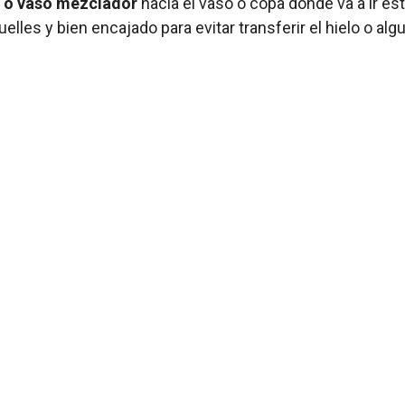
a o vaso mezclador
hacía el vaso o copa donde va a ir és
les y bien encajado para evitar transferir el hielo o algu