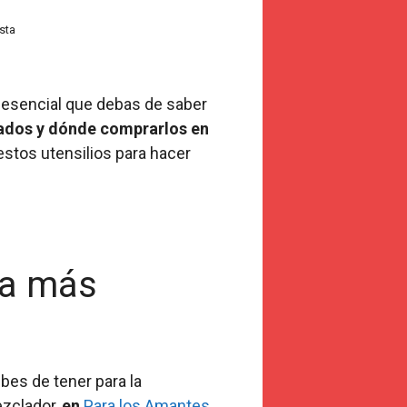
sta
s esencial que debas de saber
zados y dónde comprarlos en
stos utensilios para hacer
ía más
bes de tener para la
ezclador,
en
Para los Amantes