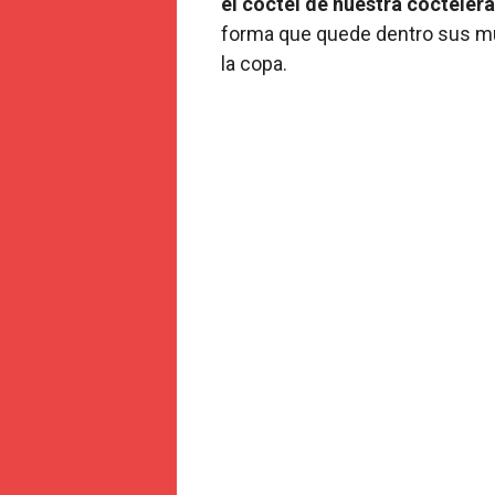
el cóctel de nuestra cocteler
forma que quede dentro sus muel
la copa.