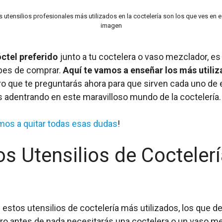
s utensilios profesionales más utilizados en la coctelería son los que ves en e
imagen
óctel preferido
junto a tu coctelera o vaso mezclador, e
ebes de comprar.
Aquí te vamos a enseñar los más utili
 que te preguntarás ahora para que sirven cada uno de e
s adentrando en este maravilloso mundo de la coctelería.
mos a quitar todas esas dudas
!
os Utensilios de Cocteler
stos utensilios de coctelería más utilizados, los que de
ro antes de nada necesitarás una coctelera o un vaso m