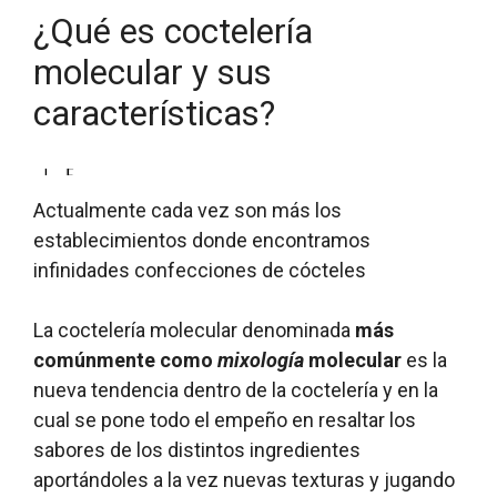
¿Qué es coctelería
molecular y sus
características?
L
E
L
a
l
a
Actualmente cada vez son más los
c
m
s
establecimientos donde encontramos
o
a
d
infinidades confecciones de cócteles
m
r
i
b
i
s
i
d
t
La coctelería molecular denominada
más
n
a
i
comúnmente como
mixología
molecular
es la
a
j
n
c
e
t
nueva tendencia dentro de la coctelería y en la
i
d
a
cual se pone todo el empeño en resaltar los
ó
e
s
sabores de los distintos ingredientes
n
l
t
aportándoles a la vez nuevas texturas y jugando
d
o
e