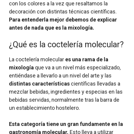
e
s
x
con los colores a la vez que resaltamos la
l
c
t
decoración con distintas técnicas científicas.
a
ó
u
Para entenderla mejor debemos de explicar
f
c
r
r
t
a
antes de nada que es la mixología.
u
e
s
t
l
h
¿Qué es la coctelería molecular?
a
e
a
d
s
c
e
e
e
La coctelería molecular
es una rama de la
s
s
n
mixología
que va a un nivel más especializado,
h
t
q
entiéndase a llevarlo a un nivel del arte y las
i
o
u
distintas características
d
d
e
científicas llevadas a
r
a
n
mezclar bebidas, ingredientes y especias en las
a
u
o
bebidas servidas, normalmente tras la barra de
t
n
s
un establecimiento hostelero.
a
a
e
j
e
m
u
x
e
Esta categoría tiene un gran fundamente en la
n
p
z
gastronomía molecular.
Esto lleva a utilizar
t
e
c