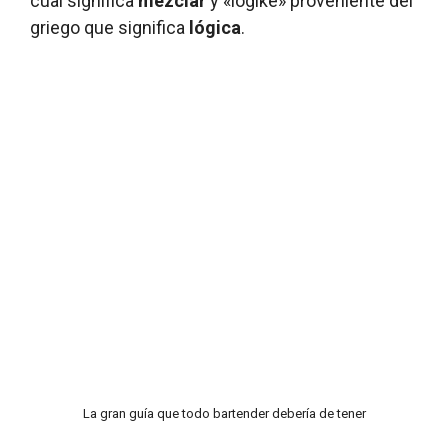
cual significa
mezclar
y
«logikê» proveniente del
griego que significa
lógica
.
La gran guía que todo bartender debería de tener